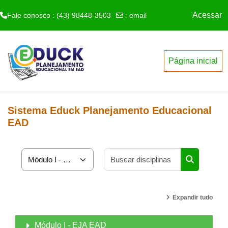
Acessar
Fale conosco : (43) 98448-3503
:
email
Ir para o conteúdo principal
Página inicial
Sistema Educk Planejamento Educacional
EAD
Buscar disci
Cursos das Disciplinas
Buscar disc
Expandir tudo
Módulo I - EJA EAD